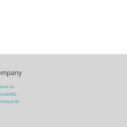
ompany
bout us
isualARQ
hinoLands