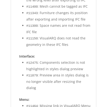
the wrong level after exporting to IFC
: Mesh cannot be tagged as IFC
#11400
: Furniture changes its position
#11343
after exporting and importing IFC file
: Space names are not read from
#11300
IFC file
: VisualARQ does not read the
#11150
geometry in these IFC files
Interface:
: Components selection is not
#12475
highlighted in styles dialog preview
: Preview area in styles dialog is
#11879
no longer visible after resizing the
dialog
Menu:
: Missing link in VisualARQ Menu
#11464