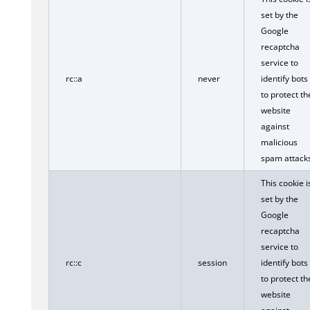
set by the
Google
recaptcha
service to
rc::a
never
identify bots
to protect th
website
against
malicious
spam attacks
This cookie i
set by the
Google
recaptcha
service to
rc::c
session
identify bots
to protect th
website