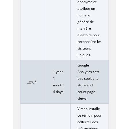
anonyme et
attribue un
numéro
généré de
manière
aléatoire pour
reconnaître les
visiteurs
uniques.
Google
1 year
Analytics sets
1
this cookie to
_ga_*
month
store and
4 days
count page
views.
Vimeo installe
ce témoin pour
collecter des
informations