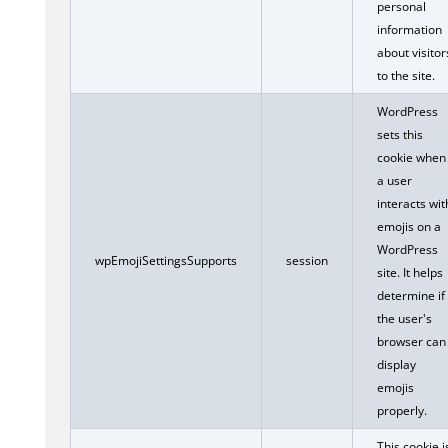
personal
information
about visitor
to the site.
WordPress
sets this
cookie when
a user
interacts wit
emojis on a
WordPress
wpEmojiSettingsSupports
session
site. It helps
determine if
the user's
browser can
display
emojis
properly.
This cookie i