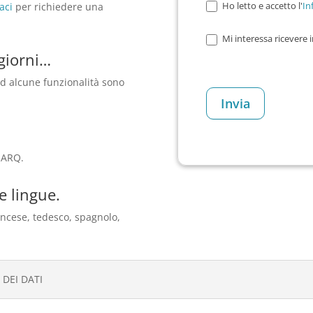
Ho letto e accetto l'
In
aci
per richiedere una
Mi interessa ricevere 
 giorni…
d alcune funzionalità sono
lARQ.
ie lingue.
rancese, tedesco, spagnolo,
DEI DATI