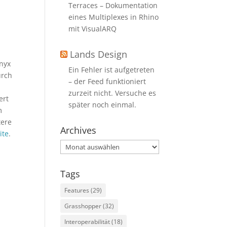
Terraces – Dokumentation
eines Multiplexes in Rhino
mit VisualARQ
Lands Design
onyx
Ein Fehler ist aufgetreten
urch
– der Feed funktioniert
zurzeit nicht. Versuche es
ert
später noch einmal.
m
tere
Archives
ite
.
Archives
Tags
Features
(29)
Grasshopper
(32)
Interoperabilität
(18)