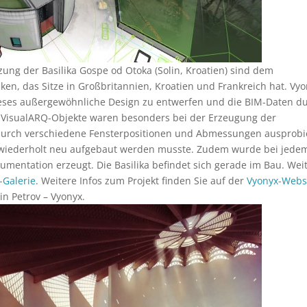
zung der Basilika Gospe od Otoka (Solin, Kroatien) sind dem
en, das Sitze in Großbritannien, Kroatien und Frankreich hat. Vy
eses außergewöhnliche Design zu entwerfen und die BIM-Daten d
 VisualARQ-Objekte waren besonders bei der Erzeugung der
durch verschiedene Fensterpositionen und Abmessungen ausprobi
 wiederholt neu aufgebaut werden musste. Zudem wurde bei jede
mentation erzeugt. Die Basilika befindet sich gerade im Bau. Wei
-Galerie
. Weitere Infos zum Projekt finden Sie auf der
Vyonyx-Webs
n Petrov – Vyonyx.