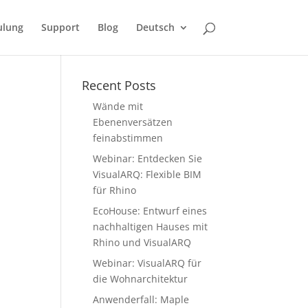
ulung
Support
Blog
Deutsch
Recent Posts
Wände mit
Ebenenversätzen
feinabstimmen
Webinar: Entdecken Sie
VisualARQ: Flexible BIM
für Rhino
EcoHouse: Entwurf eines
nachhaltigen Hauses mit
Rhino und VisualARQ
Webinar: VisualARQ für
die Wohnarchitektur
Anwenderfall: Maple