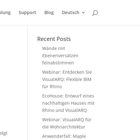
ulung
Support
Blog
Deutsch
Recent Posts
Wände mit
Ebenenversätzen
feinabstimmen
Webinar: Entdecken Sie
VisualARQ: Flexible BIM
für Rhino
EcoHouse: Entwurf eines
nachhaltigen Hauses mit
Rhino und VisualARQ
Webinar: VisualARQ für
die Wohnarchitektur
olgt
Anwenderfall: Maple