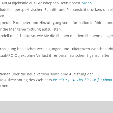
alARQ-Objektstile aus Grasshopper-Definitionen.
Video
Modell in perspektivischer, Schnitt- und Planansicht drucken, um e
ten.
g neuer Parameter und Hinzufügung von Information in Rhino- un
ür die Mengenermittlung aufzulisten.
 Modell die Schnitte so, wie Sie die Ebenen mit dem Ebenenmanage
Erzeugung boolescher Vereinigungen und Differenzen zwischen Rh
ualARQ-Objekt ohne Verlust ihrer parametrischen Eigenschaften.
tionen über die neue Version sowie eine Auflistung der
die Aufzeichnung des Webinars
VisualARQ 2.0. Flexible BIM für Rhino
ernen.