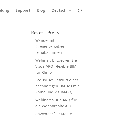
ulung
Support
Blog
Deutsch
Recent Posts
Wände mit
Ebenenversätzen
feinabstimmen
Webinar: Entdecken Sie
VisualARQ: Flexible BIM
für Rhino
EcoHouse: Entwurf eines
nachhaltigen Hauses mit
Rhino und VisualARQ
Webinar: VisualARQ für
die Wohnarchitektur
Anwenderfall: Maple