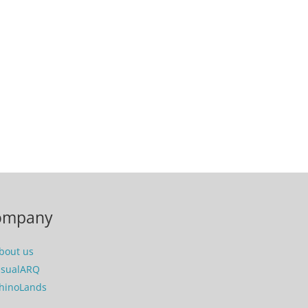
ompany
bout us
isualARQ
hinoLands