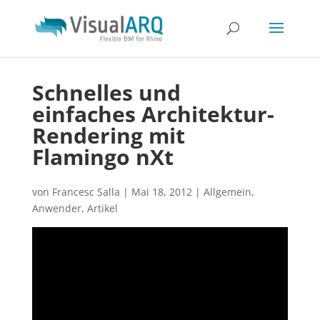
Schnelles und
einfaches Architektur-
Rendering mit
Flamingo nXt
von
Francesc Salla
|
Mai 18, 2012
|
Allgemein
,
Anwender
,
Artikel