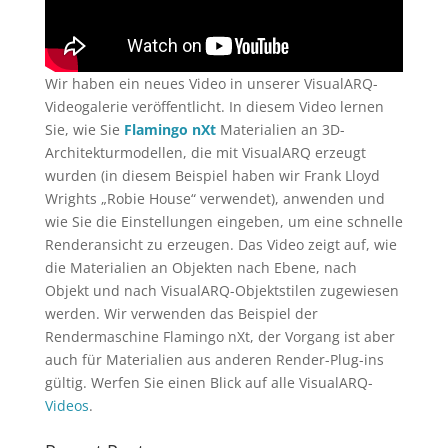
Wir haben ein neues Video in unserer VisualARQ-
Videogalerie veröffentlicht. In diesem Video lernen
Sie, wie Sie
Flamingo nXt
Materialien an 3D-
Architekturmodellen, die mit VisualARQ erzeugt
wurden (in diesem Beispiel haben wir Frank Lloyd
Wrights „Robie House“ verwendet), anwenden und
wie Sie die Einstellungen eingeben, um eine schnelle
Renderansicht zu erzeugen. Das Video zeigt auf, wie
die Materialien an Objekten nach Ebene, nach
Objekt und nach VisualARQ-Objektstilen zugewiesen
werden. Wir verwenden das Beispiel der
Rendermaschine Flamingo nXt, der Vorgang ist aber
auch für Materialien aus anderen Render-Plug-ins
gültig. Werfen Sie einen Blick auf alle VisualARQ-
Videos
.