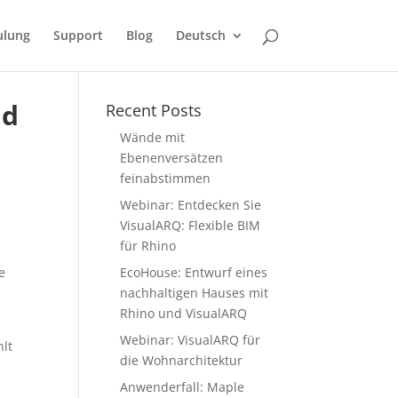
ulung
Support
Blog
Deutsch
nd
Recent Posts
Wände mit
Ebenenversätzen
feinabstimmen
Webinar: Entdecken Sie
VisualARQ: Flexible BIM
für Rhino
e
EcoHouse: Entwurf eines
nachhaltigen Hauses mit
Rhino und VisualARQ
Webinar: VisualARQ für
lt
die Wohnarchitektur
Anwenderfall: Maple