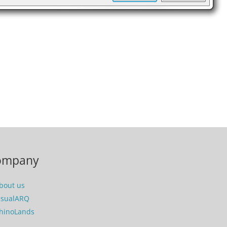
ompany
bout us
isualARQ
hinoLands