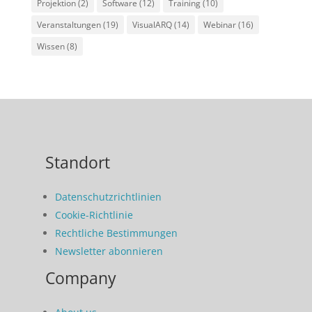
Projektion
(2)
Software
(12)
Training
(10)
Veranstaltungen
(19)
VisualARQ
(14)
Webinar
(16)
Wissen
(8)
Standort
Datenschutzrichtlinien
Cookie-Richtlinie
Rechtliche Bestimmungen
Newsletter abonnieren
Company