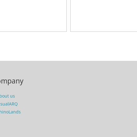
ompany
bout us
isualARQ
hinoLands