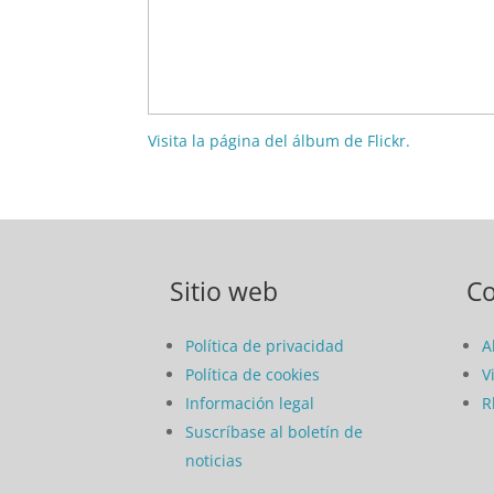
Visita la página del álbum de Flickr.
Sitio web
C
Política de privacidad
A
Política de cookies
V
Información legal
R
Suscríbase al boletín de
noticias