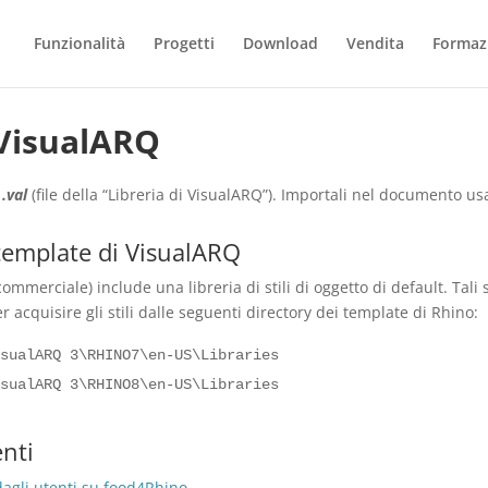
Funzionalità
Progetti
Download
Vendita
Formaz
i VisualARQ
e
.val
(file della “Libreria di VisualARQ”). Importali nel documento 
 template di VisualARQ
mmerciale) include una libreria di stili di oggetto di default. Tali s
r acquisire gli stili dalle seguenti directory dei template di Rhino:
isualARQ 3\RHINO7\en-US\Libraries
isualARQ 3\RHINO8\en-US\Libraries
enti
 dagli utenti su food4Rhino