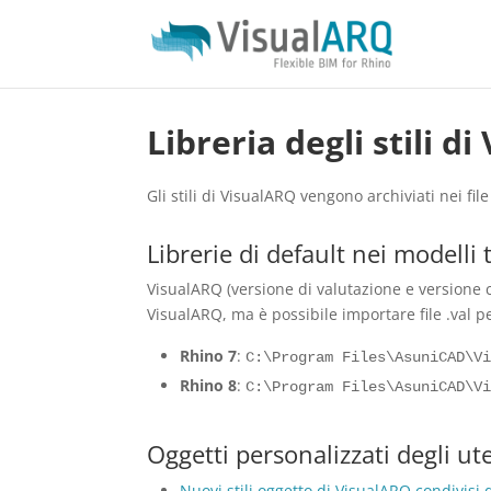
Libreria degli stili d
Gli stili di VisualARQ vengono archiviati nei fil
Librerie di default nei modelli
VisualARQ (versione di valutazione e versione co
VisualARQ, ma è possibile importare file .val pe
Rhino 7
:
C:\Program Files\AsuniCAD\V
Rhino 8
:
C:\Program Files\AsuniCAD\V
Oggetti personalizzati degli ut
Nuovi stili oggetto di VisualARQ condivisi