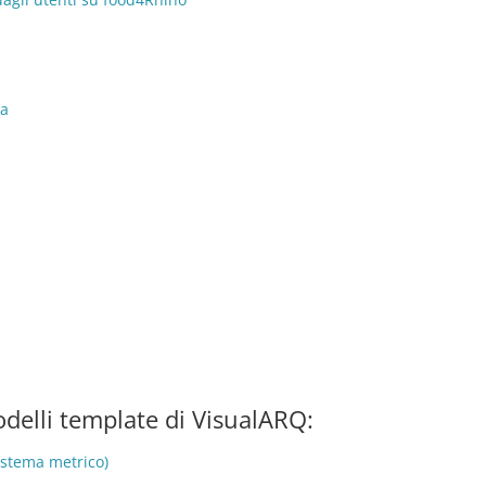
na
modelli template di VisualARQ:
sistema metrico)