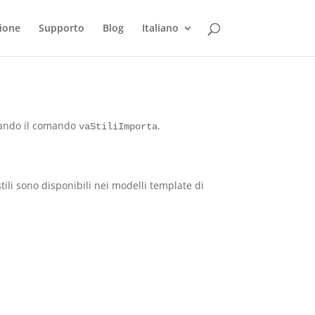
ione
Supporto
Blog
Italiano
usando il comando
.
vaStiliImporta
tili sono disponibili nei modelli template di