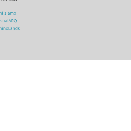
hi siamo
isualARQ
hinoLands