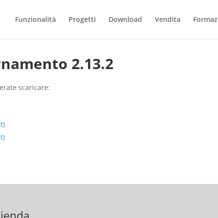
Funzionalità
Progetti
Download
Vendita
Formaz
rnamento 2.13.2
erate scaricare:
t)
t)
ienda