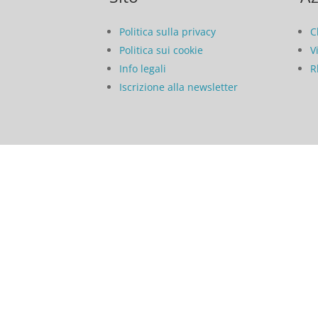
Politica sulla privacy
C
Politica sui cookie
V
Info legali
R
Iscrizione alla newsletter