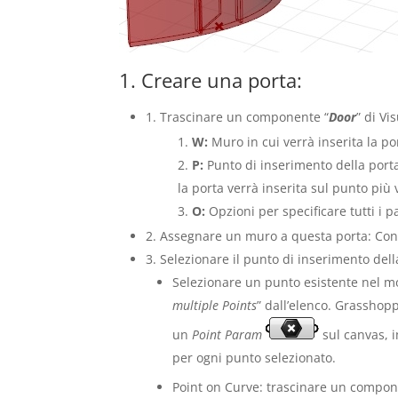
1. Creare una porta:
1. Trascinare un componente “
Door
” di V
W:
Muro in cui verrà inserita la po
P:
Punto di inserimento della port
la porta verrà inserita sul punto più 
O:
Opzioni per specificare tutti i p
2. Assegnare un muro a questa porta: Con
3. Selezionare il punto di inserimento della
Selezionare un punto esistente nel mod
multiple Points
” dall’elenco. Grasshop
un
Point Param
sul canvas, 
per ogni punto selezionato.
Point on Curve: trascinare un compo