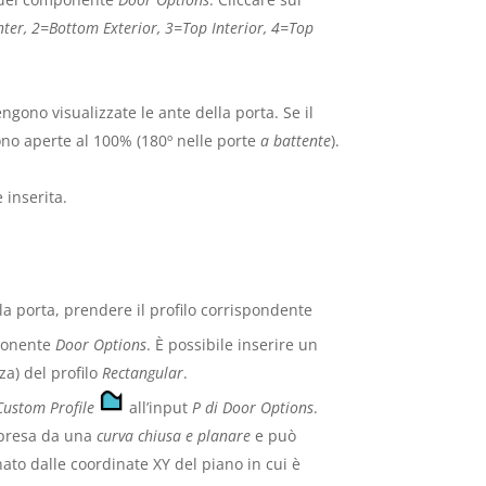
ter, 2=Bottom Exterior, 3=Top Interior, 4=Top
ngono visualizzate le ante della porta. Se il
 sono aperte al 100% (180º nelle porte
a battente
).
 inserita.
lla porta, prendere il profilo corrispondente
ponente
Door Options
. È possibile inserire un
za) del profilo
Rectangular
.
Custom Profile
all’input
P di Door Options
.
a presa da una
curva
chiusa
e planare
e può
ato dalle coordinate XY del piano in cui è