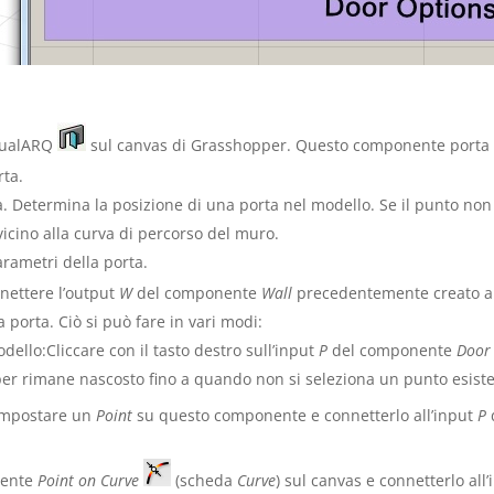
isualARQ
sul canvas di Grasshopper. Questo componente porta h
rta.
a. Determina la posizione
di una porta nel modello. Se il punto non
vicino alla curva di percorso del muro.
arametri della porta.
nettere l’output
W
del componente
Wall
precedentemente creato al
 porta. Ciò si può fare in vari modi:
ello:Cliccare con il tasto destro sull’input
P
del componente
Door
per rimane nascosto fino a quando non si seleziona un punto esist
impostare un
Point
su questo componente e connetterlo all’input
P
nente
Point on Curve
(scheda
Curve
) sul canvas e connetterlo all