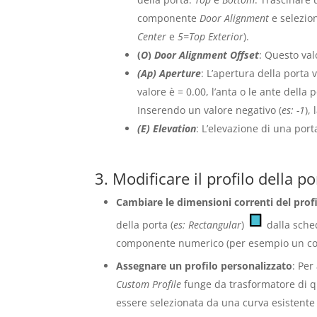
componente
Door
Alignment
e selezion
Center
e
5=Top Exterior
).
(
O
)
Door Alignment Offset
: Questo val
(Ap) Aperture
: L’apertura della porta
valore è = 0.00, l’anta o le ante della
Inserendo un valore negativo (
es: -1
),
(E) Elevation
: L’elevazione di una port
3. Modificare il profilo della po
Cambiare le dimensioni correnti del profi
della porta (
es: Rectangular
)
dalla sch
componente numerico (per esempio un 
Assegnare un profilo personalizzato
: Per
Custom Profile
funge da trasformatore di qu
essere selezionata da una curva esistente 