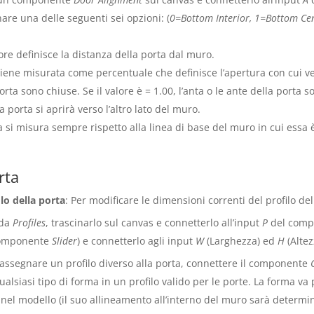
are una delle seguenti sei opzioni: (
0=Bottom Interior, 1=Bottom Cen
ore definisce la distanza della porta dal muro.
 viene misurata come percentuale che definisce l’apertura con cui ve
 porta sono chiuse. Se il valore è = 1.00, l’anta o le ante della porta
 la porta si aprirà verso l’altro lato del muro.
a si misura sempre rispetto alla linea di base del muro in cui essa è
rta
lo della porta
: Per modificare le dimensioni correnti del profilo de
eda
Profiles
, trascinarlo sul canvas e connetterlo all’input
P
del com
componente
Slider
) e connetterlo agli input
W
(Larghezza) ed
H
(Altez
 assegnare un profilo diverso alla porta, connettere il componente
alsiasi tipo di forma in un profilo valido per le porte. La forma v
nel modello (il suo allineamento all’interno del muro sarà determin