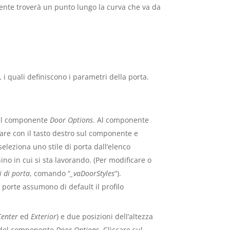
nte troverà un punto lungo la curva che va da
 quali definiscono i parametri della porta.
l componente
Door Options
. Al componente
care con il tasto destro sul componente e
eleziona uno stile di porta dall’elenco
ino in cui si sta lavorando. (Per modificare o
li di porta
, comando “
_vaDoorStyles
“).
e porte assumono di default il profilo
Center
ed
Exterior
) e due posizioni dell’altezza
del componente
Door Options
. Cliccare sul