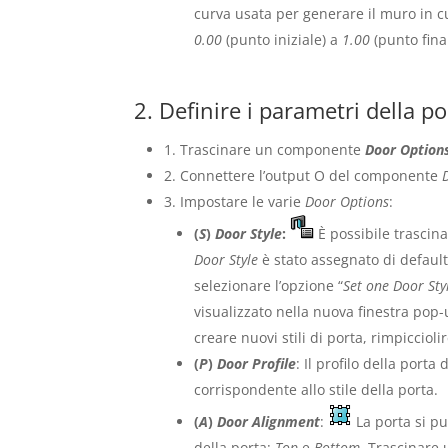
curva usata per generare il muro in c
0.00
(punto iniziale) a
1.00
(punto fina
2. Definire i parametri della po
1. Trascinare un componente
Door Option
2. Connettere l’output O del componente
3. Impostare le varie
Door Options
:
(
S
)
Door Style
:
È possibile trasci
Door Style
è stato assegnato di default
selezionare l’opzione “
Set one Door Sty
visualizzato nella nuova finestra pop-u
creare nuovi stili di porta, rimpiccioli
(
P
)
Door Profile
: Il profilo della port
corrispondente allo stile della porta.
(
A
)
Door Alignment
:
La porta si pu
della porta:
Top
e
Bottom
. Trascinar