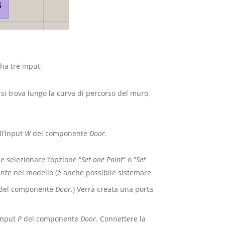
a tre input:
 si trova lungo la curva di percorso del muro,
l’input
W
del componente
Door
.
e selezionare l’opzione “
Set one Point
” o “
Set
ente nel modello (è anche possibile sistemare
del componente
Door
.) Verrà creata una porta
’input
P
del componente
Door
. Connettere la