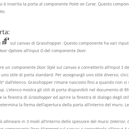
ui è inserita la porta al componente
Point on Curve
. Questo compone
le).
rta:
s
sul canvas di Grasshopper. Questo componente ha vari input, i
Door Options
all’input
O
del componente
Door
.
nare un componente
Door Style
sul canvas e connetterlo all’input
S
de
 uno stile di porta standard. Per assegnargli uno stile diverso, clic
le
” dall’elenco. Grasshopper rimane nascosto fino a quando non si s
p. L’elenco mostra gli stili di porta disponibili nel documento di Rh
re la finestra di
Grasshopper
ed aprire la finestra di dialogo degli
sti
a determina la forma dell’apertura della porta all’interno del muro. L
ò allineare in 3 modi all’interno dello spessore del muro: (I
nterior, 
e un componente
Door Alignment
sul canvas e connetterlo all’input
A