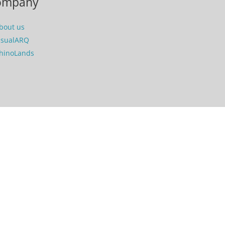
ompany
bout us
isualARQ
hinoLands