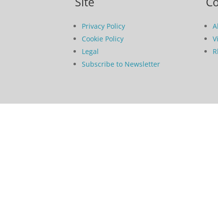
Site
C
Privacy Policy
A
Cookie Policy
V
Legal
R
Subscribe to Newsletter