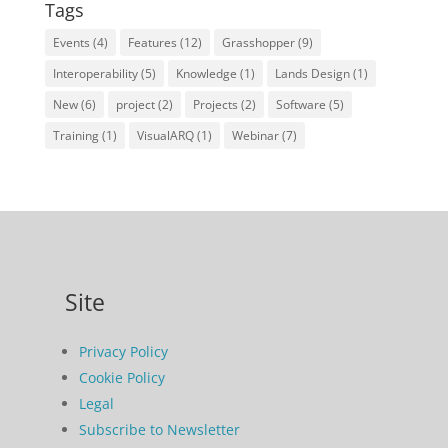
Tags
Events
(4)
Features
(12)
Grasshopper
(9)
Interoperability
(5)
Knowledge
(1)
Lands Design
(1)
New
(6)
project
(2)
Projects
(2)
Software
(5)
Training
(1)
VisualARQ
(1)
Webinar
(7)
Site
Privacy Policy
Cookie Policy
Legal
Subscribe to Newsletter