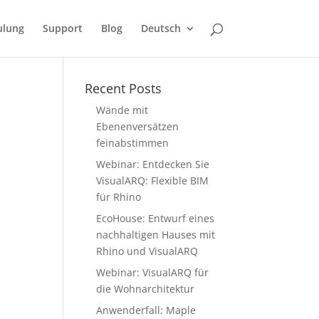
ulung
Support
Blog
Deutsch
Recent Posts
Wände mit
Ebenenversätzen
feinabstimmen
Webinar: Entdecken Sie
VisualARQ: Flexible BIM
für Rhino
EcoHouse: Entwurf eines
nachhaltigen Hauses mit
Rhino und VisualARQ
Webinar: VisualARQ für
die Wohnarchitektur
Anwenderfall: Maple