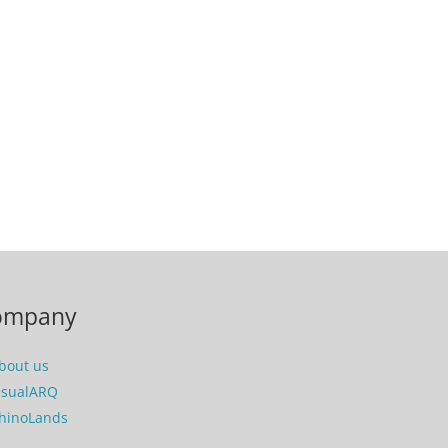
ompany
bout us
isualARQ
hinoLands