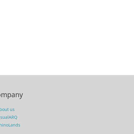
ompany
bout us
isualARQ
hinoLands