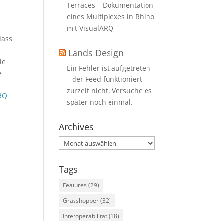
Terraces – Dokumentation
eines Multiplexes in Rhino
mit VisualARQ
dass
Lands Design
ie
Ein Fehler ist aufgetreten
e
– der Feed funktioniert
zurzeit nicht. Versuche es
ARQ
später noch einmal.
Archives
Archives
Tags
Features
(29)
Grasshopper
(32)
Interoperabilität
(18)