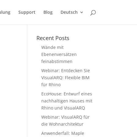
ulung
Support
Blog
Deutsch
Recent Posts
Wände mit
Ebenenversätzen
feinabstimmen
Webinar: Entdecken Sie
VisualARQ: Flexible BIM
für Rhino
EcoHouse: Entwurf eines
nachhaltigen Hauses mit
Rhino und VisualARQ
Webinar: VisualARQ für
die Wohnarchitektur
Anwenderfall: Maple