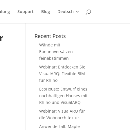
ulung
Support
Blog
Deutsch
r
Recent Posts
Wände mit
Ebenenversätzen
feinabstimmen
Webinar: Entdecken Sie
VisualARQ: Flexible BIM
für Rhino
EcoHouse: Entwurf eines
nachhaltigen Hauses mit
Rhino und VisualARQ
Webinar: VisualARQ für
die Wohnarchitektur
Anwenderfall: Maple