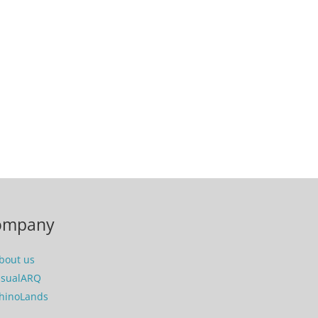
ompany
bout us
isualARQ
hinoLands