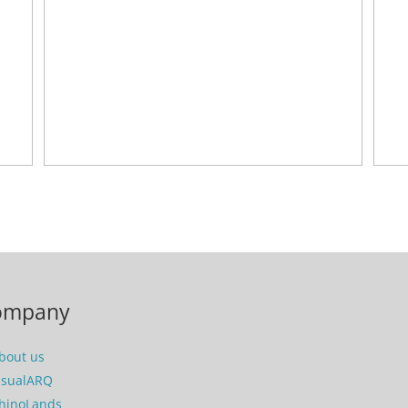
ompany
bout us
isualARQ
hinoLands