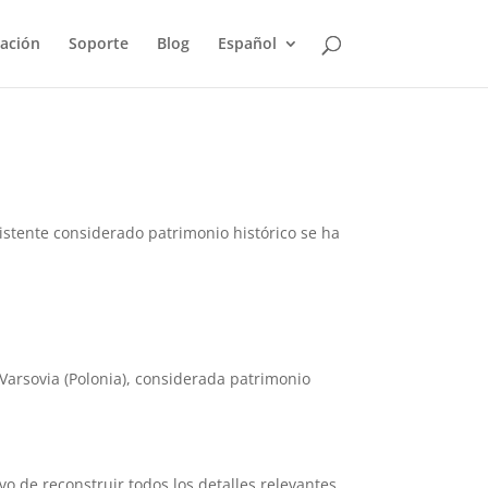
ación
Soporte
Blog
Español
istente considerado patrimonio histórico se ha
 Varsovia (Polonia), considerada patrimonio
ivo de reconstruir todos los detalles relevantes