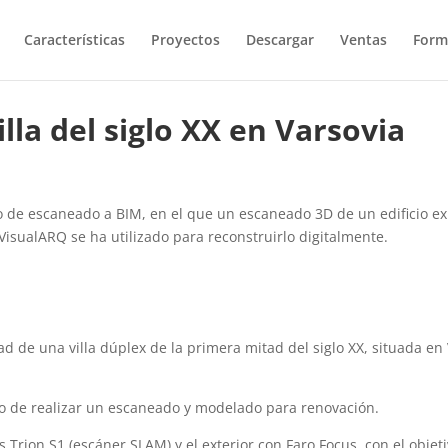
Características
Proyectos
Descargar
Ventas
Form
lla del siglo XX en Varsovia
 de escaneado a BIM, en el que un escaneado 3D de un edificio ex
isualARQ se ha utilizado para reconstruirlo digitalmente.
ad de una villa dúplex de la primera mitad del siglo XX, situada en
to de realizar un escaneado y modelado para renovación.
s Trion S1 (escáner SLAM) y el exterior con Faro Focus, con el objet