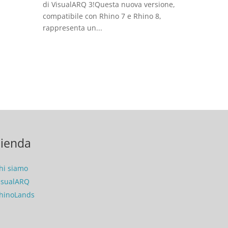
di VisualARQ 3!Questa nuova versione,
compatibile con Rhino 7 e Rhino 8,
rappresenta un...
ienda
hi siamo
isualARQ
hinoLands