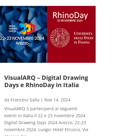
VisualARQ – Digital Drawing
Days e RhinoDay in Italia
da
Francesc Salla
|
Nov 14, 2024
VisualARQ 3 parteciperà ai seguenti
eventi in Italia il 22 e 23 novembre 2024.
Digital Drawing Days 2024 Arezzo, 22-23
novembre 2024. Luogo: Hotel Etrusco, Via