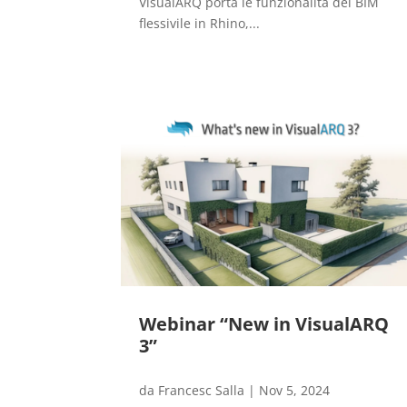
VisualARQ porta le funzionalità del BIM
flessivile in Rhino,...
Webinar “New in VisualARQ
3”
da
Francesc Salla
|
Nov 5, 2024