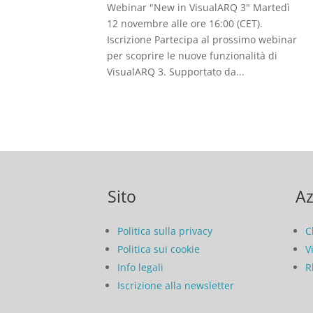
Webinar "New in VisualARQ 3" Martedì
12 novembre alle ore 16:00 (CET).
Iscrizione Partecipa al prossimo webinar
per scoprire le nuove funzionalità di
VisualARQ 3. Supportato da...
Sito
Az
Politica sulla privacy
C
Politica sui cookie
V
Info legali
R
Iscrizione alla newsletter