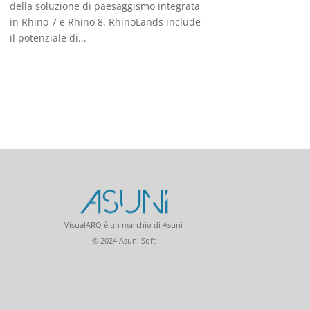
della soluzione di paesaggismo integrata
in Rhino 7 e Rhino 8. RhinoLands include
il potenziale di...
VisualARQ è un marchio di Asuni
© 2024 Asuni Soft