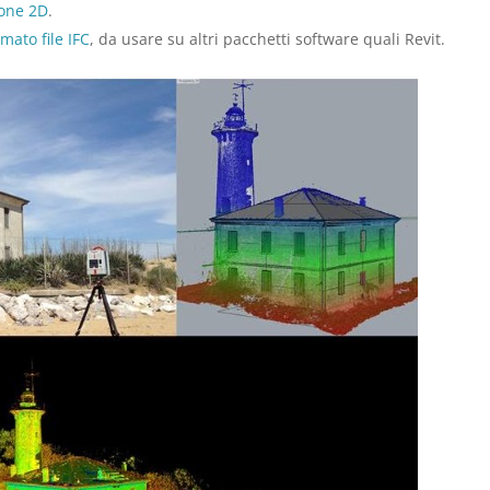
one 2D
.
mato file IFC
, da usare su altri pacchetti software quali Revit.