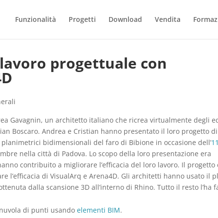
Funzionalità
Progetti
Download
Vendita
Formaz
 lavoro progettuale con
4D
erali
ea Gavagnin, un architetto italiano che ricrea virtualmente degli ed
stian Boscaro. Andrea e Cristian hanno presentato il loro progetto di
 planimetrici bidimensionali del faro di Bibione in occasione dell’
1
mbre nella città di Padova. Lo scopo della loro presentazione era
o contribuito a migliorare l’efficacia del loro lavoro. Il progetto 
are l’efficacia di VisualArq e Arena4D. Gli architetti hanno usato il p
ttenuta dalla scansione 3D all’interno di Rhino. Tutto il resto l’ha f
la nuvola di punti usando
elementi BIM
.