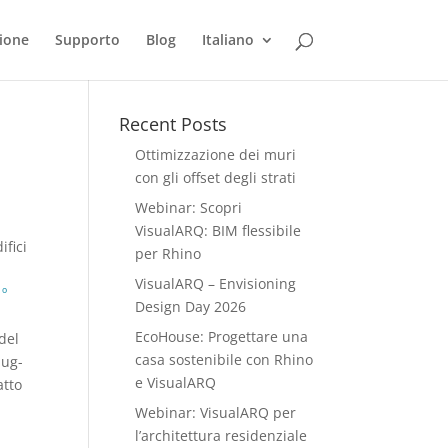
ione
Supporto
Blog
Italiano
Recent Posts
Ottimizzazione dei muri
con gli offset degli strati
Webinar: Scopri
VisualARQ: BIM flessibile
ifici
per Rhino
VisualARQ – Envisioning
1º
Design Day 2026
EcoHouse: Progettare una
del
casa sostenibile con Rhino
lug-
e VisualARQ
atto
Webinar: VisualARQ per
l’architettura residenziale