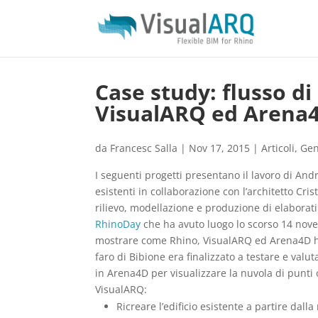
Case study: flusso di
VisualARQ ed Arena
da
Francesc Salla
|
Nov 17, 2015
|
Articoli
,
Gen
I seguenti progetti presentano il lavoro di Andr
esistenti in collaborazione con l’architetto Cri
rilievo, modellazione e produzione di elaborati
RhinoDay
che ha avuto luogo lo scorso 14 nove
mostrare come Rhino, VisualARQ ed Arena4D hann
faro di Bibione era finalizzato a testare e valut
in Arena4D per visualizzare la nuvola di punti o
VisualARQ:
Ricreare l’edificio esistente a partire dal