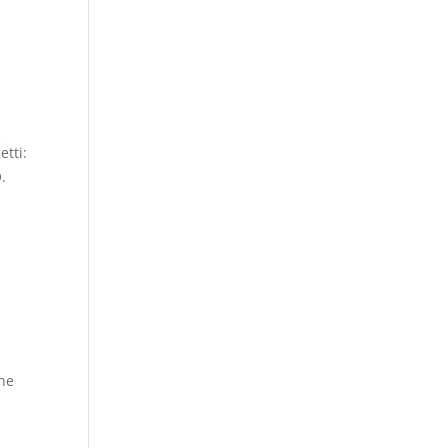
etti:
.
one