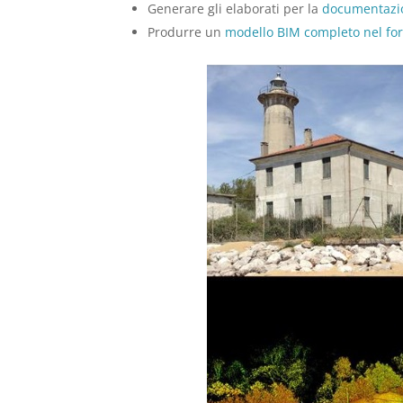
Generare gli elaborati per la
documentazi
Produrre un
modello BIM completo nel for