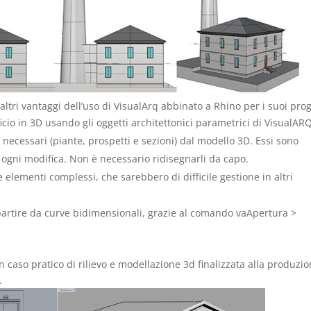
ltri vantaggi dell’uso di VisualArq abbinato a Rhino per i suoi prog
ficio in 3D usando gli oggetti architettonici parametrici di VisualARQ
ti necessari (piante, prospetti e sezioni) dal modello 3D. Essi sono
 ogni modifica. Non è necessario ridisegnarli da capo.
e elementi complessi, che sarebbero di difficile gestione in altri
a partire da curve bidimensionali, grazie al comando vaApertura >
n caso pratico di rilievo e modellazione 3d finalizzata alla produzi
.