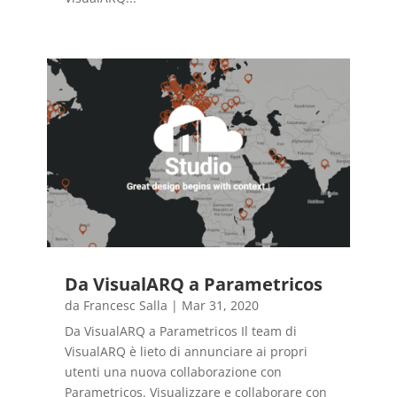
Da VisualARQ a Parametricos
da
Francesc Salla
|
Mar 31, 2020
Da VisualARQ a Parametricos Il team di
VisualARQ è lieto di annunciare ai propri
utenti una nuova collaborazione con
Parametricos. Visualizzare e collaborare con