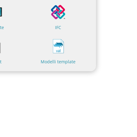
te
IFC
t
Modelli template