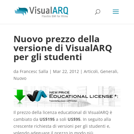
Nuovo prezzo della
versione di VisualARQ
per gli studenti
da
Francesc Salla
|
Mar 22, 2012
|
Articoli
,
Generali
,
Nuovo
Il prezzo della licenza educational di VisualARQ è
cambiato da
US$195
a soli
US$95
. In seguito alla
crescente richiesta di versioni per gli studenti e,
volendo adeguare il prezzo in modo più