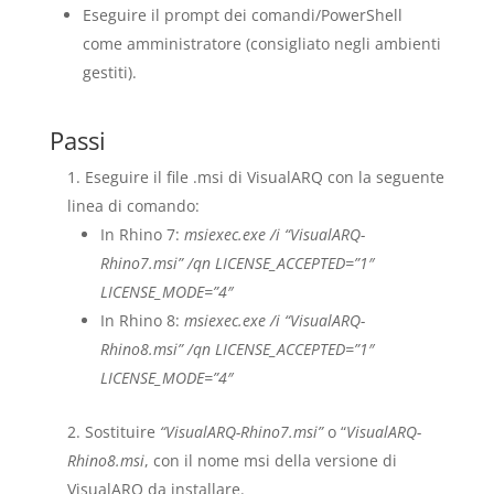
Eseguire il prompt dei comandi/PowerShell
come amministratore (consigliato negli ambienti
gestiti).
Passi
Eseguire il file .msi di VisualARQ con la seguente
linea di comando:
In Rhino 7:
msiexec.exe /i “VisualARQ-
Rhino7.msi” /qn LICENSE_ACCEPTED=”1″
LICENSE_MODE=”4″
In Rhino 8:
msiexec.exe /i “VisualARQ-
Rhino8.msi” /qn LICENSE_ACCEPTED=”1″
LICENSE_MODE=”4″
Sostituire
“VisualARQ-Rhino7.msi”
o “
VisualARQ-
Rhino8.msi
, con il nome msi della versione di
VisualARQ da installare.