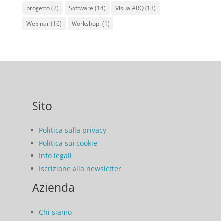
progetto
(2)
Software
(14)
VisualARQ
(13)
Webinar
(16)
Workshop:
(1)
Sito
Politica sulla privacy
Politica sui cookie
Info legali
Iscrizione alla newsletter
Azienda
Chi siamo