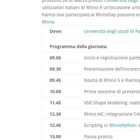
prossimo 24 di Marzo presso l’
Università degli
utilizzatori italiani di Rhino è un’occasione u
hanno mai partecipato al RhinoDay possono vis
Rhino
.
Dove:
Università degli studi di P
Programma della giornata
:
09.00
Inizio e registrazione parte
09.30
Presentazione dell’incontr
09.45
Novità di Rhino 5 e Flami
10.00
Prima sessione di presentaz
11.45
VSR Shape Modeling: realt
12.30
Rhino NC: integrazione CA
12.45
Scripting in
RhinoPython
:
13.00
Pausa pranzo