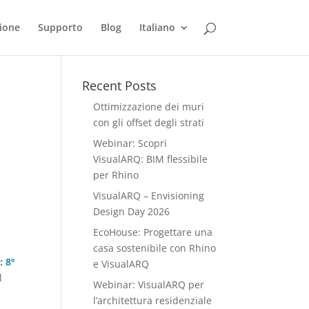
ione
Supporto
Blog
Italiano
Recent Posts
Ottimizzazione dei muri
con gli offset degli strati
Webinar: Scopri
VisualARQ: BIM flessibile
per Rhino
VisualARQ – Envisioning
Design Day 2026
EcoHouse: Progettare una
casa sostenibile con Rhino
 8º
e VisualARQ
l
Webinar: VisualARQ per
l’architettura residenziale