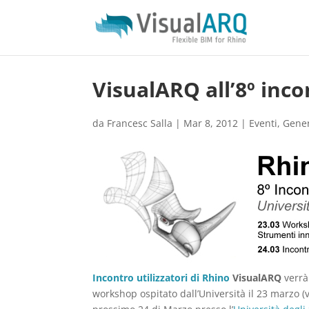
VisualARQ all’8º inco
da
Francesc Salla
|
Mar 8, 2012
|
Eventi
,
Gener
Incontro utilizzatori di Rhino
VisualARQ
verrà
workshop ospitato dall’Università il 23 marzo (v