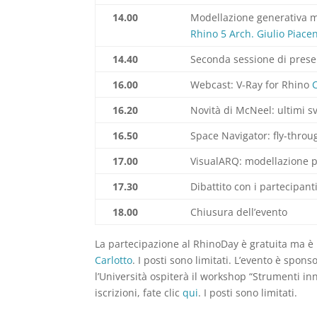
14.00
Modellazione generativa 
Rhino 5
Arch. Giulio Piace
14.40
Seconda sessione di present
16.00
Webcast: V-Ray for Rhino
16.20
Novità di McNeel: ultimi s
16.50
Space Navigator: fly-throu
17.00
VisualARQ: modellazione pa
17.30
Dibattito con i partecipant
18.00
Chiusura dell’evento
La partecipazione al RhinoDay è gratuita ma è ne
Carlotto
. I posti sono limitati. L’evento è spons
l’Università ospiterà il workshop “Strumenti in
iscrizioni, fate clic
qui
. I posti sono limitati.