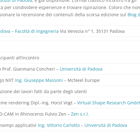
 Studi di Padova
, è già disponibile. L’ormai classico incontro fra gli
nica per condividere esperienze e trovare ispirazione. Coloro che no
ionare la recensione dei contenuti della scorsa edizione sul
Blog d
adova – Facoltà di Ingegneria
Via Venezia n° 1, 35131 Padova
cipanti all’incontro
o Prof. Gianmaria Concheri –
Università di Padova
ngo NXT
Ing. Giuseppe Massoni
– McNeel Europe
ione dei lavori fatti da parte degli utenti
ime rendering Dipl.-Ing. Horst Vogt –
Virtual Shape Research Gmb
D-CAM in Rhinoceros Fulvio Zen –
Zen s.r.l.
 esempi applicativi
Ing. Vittorio Carlotto
–
Università di Padova