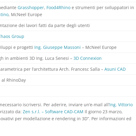
mediante
Grasshopper
,
Food4Rhino
e strumenti per sviluppatori in
ntino
, McNeel Europe
azione dei lavori fatti da parte degli utenti
Chaos Group
viluppi e progetti
Ing. Giuseppe Massoni
– McNeel Europe
gh in ambienti 3D Ing. Luca Senesi –
3D Connexion
rametrica per l’architettura Arch. Francesc Salla –
Asuni CAD
i al RhinoDay
cessario iscriversi. Per aderire, inviare un’e-mail all’
Ing. Vittorio
orizzato da:
Zen s.r.l. – Software CAD-CAM
Il giorno 23 marzo,
novativi per modellazione e rendering in 3D”. Per informazioni ed