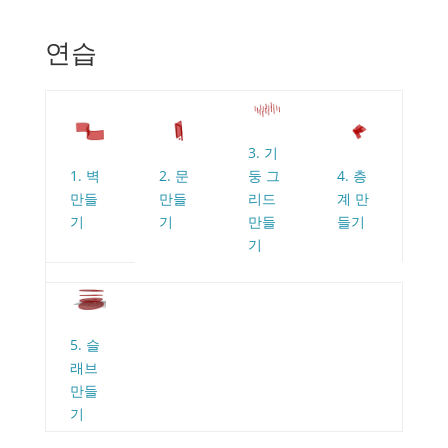
연습
3. 기
1. 벽
2. 문
둥 그
4. 층
만들
만들
리드
계 만
기
기
만들
들기
기
5. 슬
래브
만들
기