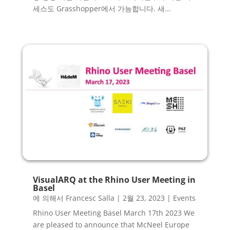
세스도 Grasshopper에서 가능합니다. 새...
VisualARQ at the Rhino User Meeting in
Basel
에 의해서
Francesc Salla
|
2월 23, 2023
|
Events
Rhino User Meeting Basel March 17th 2023 We
are pleased to announce that McNeel Europe