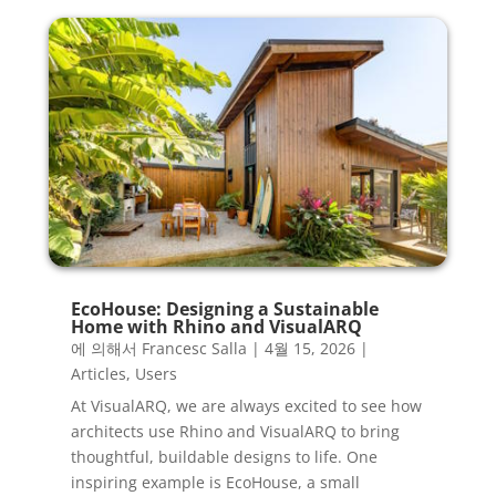
EcoHouse: Designing a Sustainable
Home with Rhino and VisualARQ
에 의해서
Francesc Salla
|
4월 15, 2026
|
Articles
,
Users
At VisualARQ, we are always excited to see how
architects use Rhino and VisualARQ to bring
thoughtful, buildable designs to life. One
inspiring example is EcoHouse, a small