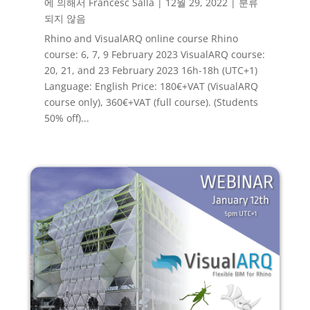
에 의해서
Francesc Salla
|
12월 29, 2022
|
분류
되지 않음
Rhino and VisualARQ online course Rhino
course: 6, 7, 9 February 2023 VisualARQ course:
20, 21, and 23 February 2023 16h-18h (UTC+1)
Language: English Price: 180€+VAT (VisualARQ
course only), 360€+VAT (full course). (Students
50% off)...