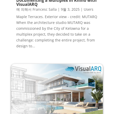
Documenting a Multiplex in Rhino with
VisualARQ
에 의해서
Francesc Salla
|
9월 3, 2025
|
Users
Maple Terraces. Exterior view - credit: MUTARQ
When the architecture studio MUTARQ was
commissioned by the City of Kelowna for a
multiplex project, they decided to take on a
challenge: completing the entire project, from
design to...