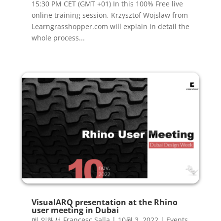
15:30 PM CET (GMT +01) In this 100% Free live
online training session, Krzysztof Wojslaw from
Learngrasshopper.com will explain in detail the
whole process...
VisualARQ presentation at the Rhino
user meeting in Dubai
에 의해서
Francesc Salla
|
10월 3, 2022
|
Events