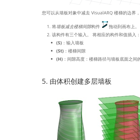
您可以从墙板对象中减去 VisualARQ 楼梯的
将
墙板减去楼梯间隙
构件
拖动到画布上。
该构件有三个输入。 将相应的构件和值
插入
(S)
：输入墙板
(St)
：楼梯间隙
(H)
：间隙高度：楼梯路径与墙板底面之间
5. 由体积创建多层墙板