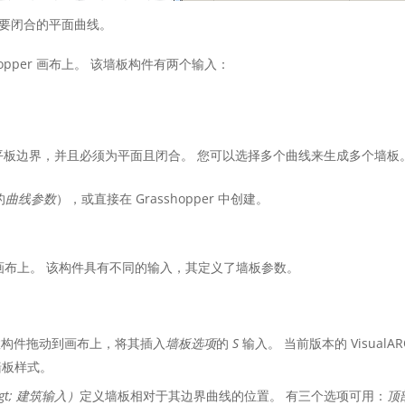
板，只需要闭合的平面曲线。
shopper 画布上。 该墙板构件有两个输入：
平板边界，并且必须为平面且闭合。 您可以选择多个曲线来生成多个墙板
的
曲线参数
），或直接在 Grasshopper 中创建。
per 画布上。 该构件具有不同的输入，其定义了墙板参数。
。
数构件拖动到画布上，将其插入
墙板选项
的
S
输入。 当前版本的 VisualA
墙板样式。
t; 建筑输入）
定义墙板相对于其边界曲线的位置。 有三个选项可用：
顶