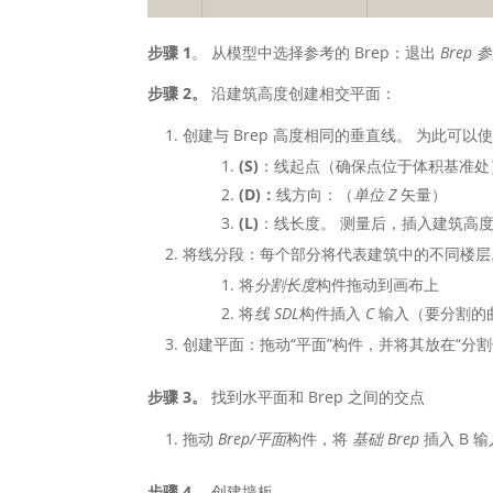
步骤 1
。 从模型中选择参考的 Brep：退出
Brep 
步骤 2。
沿建筑高度创建相交平面：
创建与 Brep 高度相同的垂直线。 为此可以
(S)
：线起点（确保点位于体积基准处
(D)：
线方向：（
单位 Z
矢量）
(L)
：线长度。 测量后，插入建筑高
将线分段：每个部分将代表建筑中的不同楼层
将
分割长度
构件拖动到画布上
将
线 SDL
构件插入
C
输入（要分割的
创建平面：拖动“平面”构件，并将其放在“分
步骤 3。
找到水平面和 Brep 之间的交点
拖动
Brep/平面
构件，将
基础 Brep
插入 B 
步骤 4。
创建墙板。