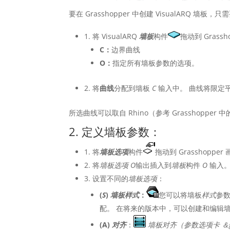
要在 Grasshopper 中创建 VisualARQ 墙
1. 将 VisualARQ
墙板
构件
拖动到 Gras
C：
边界曲线
O：
指定所有墙板参数的选项。
2. 将
曲线
分配到墙板
C
输入中。 曲线将限定
所选曲线可以取自 Rhino（参考 Grasshopper 中
2. 定义墙板参数：
1. 将
墙板选项
构件
拖动到 Grasshop
2. 将
墙板选项 O
输出插入到
墙板
构件
O
输入
3. 设置不同的
墙板选项
：
(
S
)
墙板样式
：
您可以将墙板
样式
参
配。 在将来的版本中，可以创建和编辑
(A)
对齐
：
墙板对齐（参数选项卡 ＆g