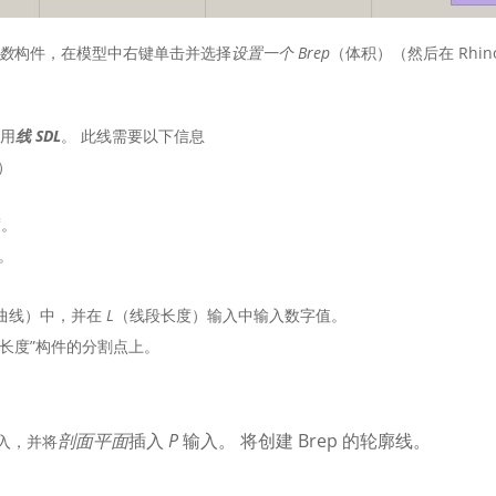
参数
构件，在模型中右键单击并选择
设置一个 Brep
（体积）（然后在 Rhi
使用
线 SDL
。 此线需要以下信息
）
度。
。
曲线）中，并在
L
（线段长度）输入中输入数字值。
割长度”构件的分割点上。
剖面平面
插入
P
输入。 将创建 Brep 的轮廓线。
输入，并将