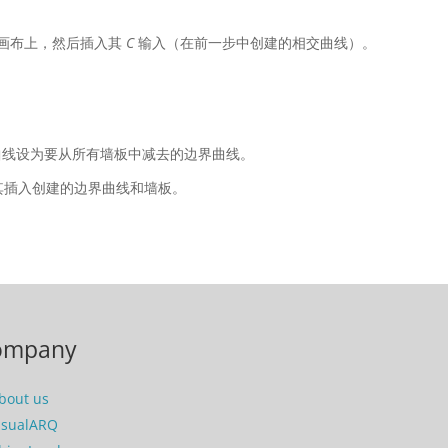
画布上，然后插入其
C
输入（在前一步中创建的相交曲线）。
曲线设为要从所有墙板中减去的边界曲线。
其插入创建的边界曲线和墙板。
ompany
bout us
isualARQ