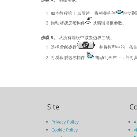
如本教程第 1 点所述，将
墙板
构件
拖动到
拖动
墙板选项
构件
以编辑墙板参数。
步骤 5。
从所有墙板中减去边界曲线。
选择
曲线参数
，并将模型中的一条
将
墙板减边界
构件
拖动到画布上，并将
Site
C
Privacy Policy
A
Cookie Policy
V