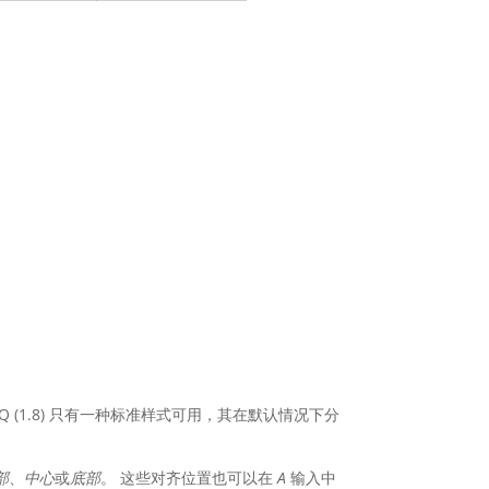
。
RQ (1.8) 只有一种标准样式可用，其
在默认情况下
分
部
、
中心
或
底部
。 这些对齐位置也可以在
A
输入中