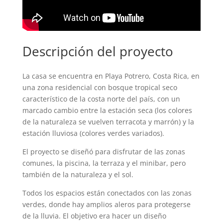
Descripción del proyecto
La casa se encuentra en Playa Potrero, Costa Rica, en
una zona residencial con bosque tropical seco
característico de la costa norte del país, con un
marcado cambio entre la estación seca (los colores
de la naturaleza se vuelven terracota y marrón) y la
estación lluviosa (colores verdes variados).
El proyecto se diseñó para disfrutar de las zonas
comunes, la piscina, la terraza y el minibar, pero
también de la naturaleza y el sol.
Todos los espacios están conectados con las zonas
verdes, donde hay amplios aleros para protegerse
de la lluvia. El objetivo era hacer un diseño