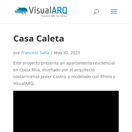
Casa Caleta
por
Francesc Salla
|
May 30, 2023
Este proyecto presenta un apartamento residencial
en Costa Rica, diseñado por el arquitecto
costarricense Javier Castro, y modelado con Rhino y
VisualARQ.