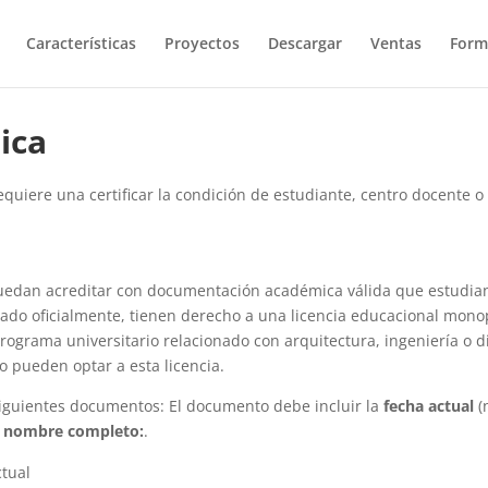
Características
Proyectos
Descargar
Ventas
Form
ica
equiere una certificar la condición de estudiante, centro docente o
uedan acreditar con documentación académica válida que estudian
itado oficialmente, tienen derecho a una licencia educacional mon
rograma universitario relacionado con arquitectura, ingeniería o 
o pueden optar a esta licencia.
iguientes documentos: El documento debe incluir la
fecha actual
(
 nombre completo:
.
ctual