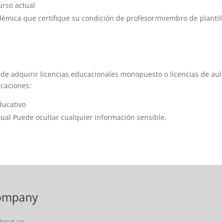
urso actual
émica que certifique su condición de profesor/miembro de plantill
ede adquirir licencias educacionales monopuesto o licencias de a
icaciones:
ducativo
tual Puede ocultar cualquier información sensible.
ompany
bout us