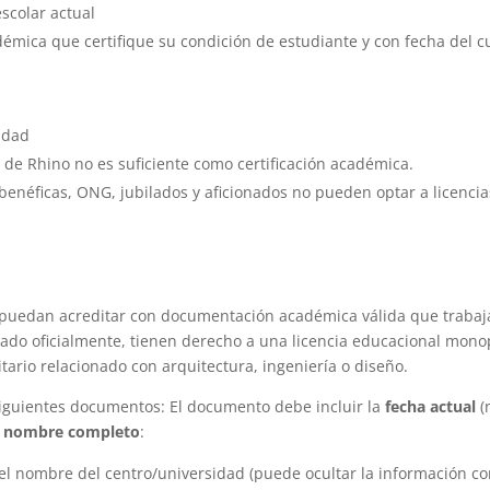
scolar actual
émica que certifique su condición de estudiante y con fecha del c
idad
 de Rhino no es suficiente como certificación académica.
enéficas, ONG, jubilados y aficionados no pueden optar a licencia
e puedan acreditar con documentación académica válida que trabaj
itado oficialmente, tienen derecho a una licencia educacional mon
ario relacionado con arquitectura, ingeniería o diseño.
iguientes documentos: El documento debe incluir la
fecha actual
(
 nombre completo
:
el nombre del centro/universidad (puede ocultar la información co