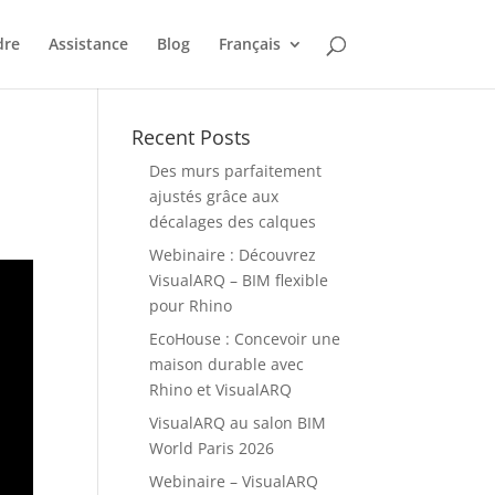
dre
Assistance
Blog
Français
Recent Posts
Des murs parfaitement
ajustés grâce aux
décalages des calques
Webinaire : Découvrez
VisualARQ – BIM flexible
pour Rhino
EcoHouse : Concevoir une
maison durable avec
Rhino et VisualARQ
VisualARQ au salon BIM
World Paris 2026
Webinaire – VisualARQ