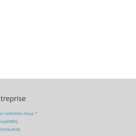
treprise
ui sommes-nous ?
isualARQ
hinoLands