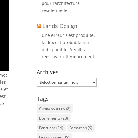
pour l’architecture
résidentielle
Lands Design
Une erreur s’est produite,
le flux est probablement
indisponible. Veuillez
réessayer ultérieurement.
Archives
rmet
Archives
les
e et
est
Tags
de
Connaissances
(8)
Evénements
(23)
Fonctions
(34)
Formation
(9)
Grasshopper
(35)