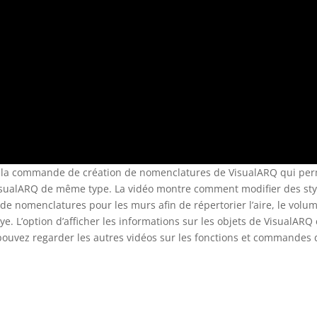
er la commande de création de nomenclatures de VisualARQ qui pe
 VisualARQ de même type. La vidéo montre comment modifier des sty
e nomenclatures pour les murs afin de répertorier l’aire, le volum
ye. L’option d’afficher les informations sur les objets de VisualARQ 
 pouvez regarder les autres vidéos sur les fonctions et commandes 