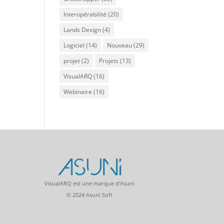
Interopérabilité
(20)
Lands Design
(4)
Logiciel
(14)
Nouveau
(29)
projet
(2)
Projets
(13)
VisualARQ
(16)
Webinaire
(16)
VisualARQ est une marque d’Asuni
© 2024 Asuni Soft