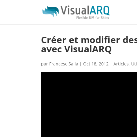
Créer et modifier d
avec VisualARQ
par
Francesc Salla
|
Oct 18, 2012
|
Articles
,
Ut