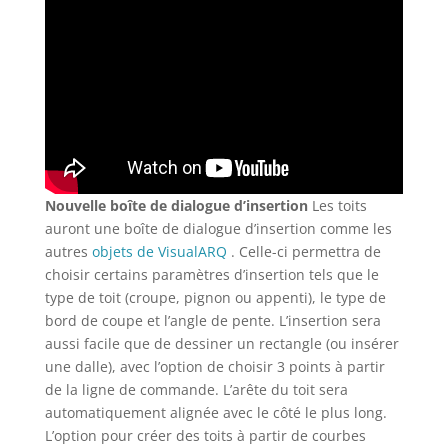
Nouvelle boîte de dialogue d’insertion
Les toits
auront une boîte de dialogue d’insertion comme les
autres
objets de VisualARQ
. Celle-ci permettra de
choisir certains paramètres d’insertion tels que le
type de toit (croupe, pignon ou appenti), le type de
bord de coupe et l’angle de pente. L’insertion sera
aussi facile que de dessiner un rectangle (ou insérer
une dalle), avec l’option de choisir 3 points à partir
de la ligne de commande. L’arête du toit sera
automatiquement alignée avec le côté le plus long.
L’option pour créer des toits à partir de courbes