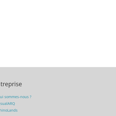
treprise
ui sommes-nous ?
isualARQ
hinoLands