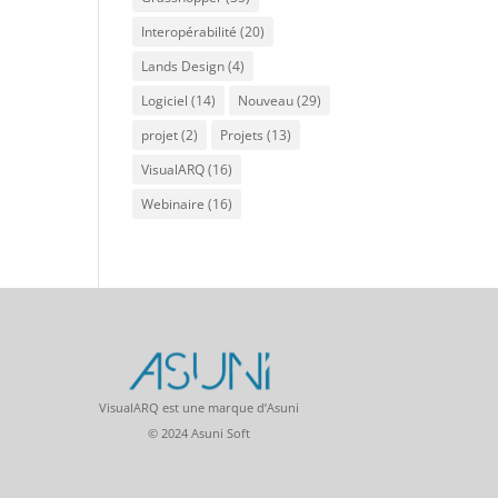
Interopérabilité
(20)
Lands Design
(4)
Logiciel
(14)
Nouveau
(29)
projet
(2)
Projets
(13)
VisualARQ
(16)
Webinaire
(16)
VisualARQ est une marque d’Asuni
© 2024 Asuni Soft