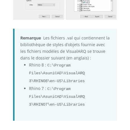
Remarque
Les fichiers .val qui contiennent la
bibliothèque de styles d’objets fournie avec
les fichiers modèles de VisualARQ se trouve
dans le dossier suivant (en anglais) :
Rhino 8 :
C:\Program
Files\AsuniCAD\VisualARQ
3\RHINO8\en-US\Libraries
Rhino 7 :
C:\Program
Files\AsuniCAD\VisualARQ
3\RHINO7\en-US\Libraries