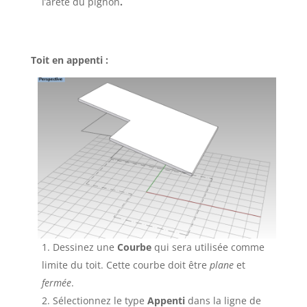
l’arête du pignon
.
Toit en appenti :
Dessinez une
Courbe
qui sera utilisée comme
limite du toit. Cette courbe doit être
plane
et
fermée
.
Sélectionnez le type
Appenti
dans la ligne de