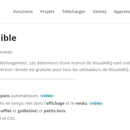
Fonctions
Projets
Télécharger
Ventes
Appren
ible
uveau
léchargement. Les détenteurs d’une licence de VisualARQ sont invi
version révisée est gratuite pour tous les utilisateurs de VisualARQ.
 pans
automatiques. (
vidéo
)
ns en temps réel dans l’
affichage
et le
rendu
. (
vidéo
)
oufflet
et
guillotine
) et
petits-bois
.
l et CSV.