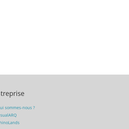
treprise
ui sommes-nous ?
isualARQ
hinoLands