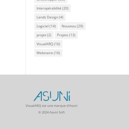
Interopérabilité
(20)
Lands Design
(4)
Logiciel
(14)
Nouveau
(29)
projet
(2)
Projets
(13)
VisualARQ
(16)
Webinaire
(16)
VisualARQ est une marque d’Asuni
© 2024 Asuni Soft