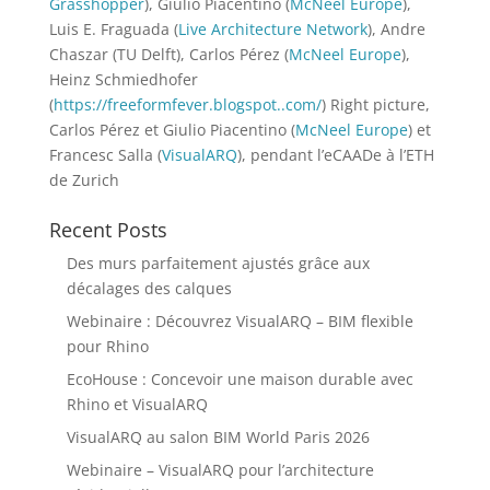
Grasshopper
), Giulio Piacentino (
McNeel Europe
),
Luis E. Fraguada (
Live Architecture Network
), Andre
Chaszar (TU Delft), Carlos Pérez (
McNeel Europe
),
Heinz Schmiedhofer
(
https://freeformfever.blogspot..com/
) Right picture,
Carlos Pérez et Giulio Piacentino (
McNeel Europe
) et
Francesc Salla (
VisualARQ
), pendant l’eCAADe à l’ETH
de Zurich
Recent Posts
Des murs parfaitement ajustés grâce aux
décalages des calques
Webinaire : Découvrez VisualARQ – BIM flexible
pour Rhino
EcoHouse : Concevoir une maison durable avec
Rhino et VisualARQ
VisualARQ au salon BIM World Paris 2026
Webinaire – VisualARQ pour l’architecture