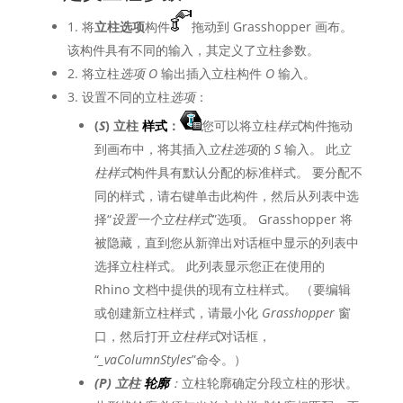
1. 将
立柱选项
构件
拖动到 Grasshopper 画布。
该构件具有不同的输入，其定义了立柱参数。
2. 将立柱
选项 O
输出插入立柱构件
O
输入。
3. 设置不同的立柱
选项
：
(
S
) 立柱
样式
：
您可以将立柱
样式
构件拖动
到画布中，将其插入
立柱选项
的
S
输入。 此
立
柱样式
构件具有默认分配的标准样式。 要分配不
同的样式，请右键单击此构件，然后从列表中选
择“
设置一个立柱样式
”选项。 Grasshopper 将
被隐藏，直到您从新弹出对话框中显示的列表中
选择立柱样式。 此列表显示您正在使用的
Rhino 文档中提供的现有立柱样式。 （要编辑
或创建新立柱样式，请最小化
Grasshopper
窗
口，然后打开
立柱样式
对话框，
“
_vaColumnStyles
”命令。）
(
P
) 立柱
轮廓
：
立柱轮廓确定分段立柱的形状。