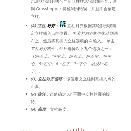
此形状轮廓必须与当前立柱样式轮廓相匹配，否
则 Grasshopper 将检测到错误，并且不会创建
立柱。
(
A
) 立柱
对齐
：
立柱对齐根据其轮廓形状确
定立柱插入点的位置。 将
立柱对齐
构件拖动到画
布上，然后将其插入立柱选项的 A 输入。 单击
立柱对齐
构件，然后选择以下九个选项之一：
（
0=左上、1=中上、2=右上、3=左中、4=中
心、5=右中、6 =左下、7=下中，以及8=右
下
）。
(
O
)
立柱对齐偏移
：
该值定义立柱到其插入点的
距离。
(R) 旋转
：
该值确定 XY 平面中立柱轮廓的旋
转。
(H) 高度
：
立柱高度。