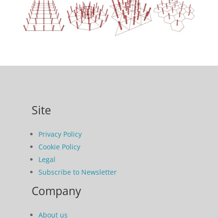
Site
Privacy Policy
Cookie Policy
Legal
Subscribe to Newsletter
Company
About us