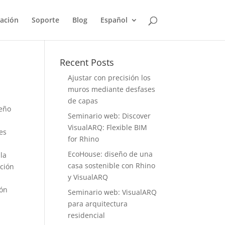
ación
Soporte
Blog
Español
Recent Posts
Ajustar con precisión los
muros mediante desfases
de capas
seño
Seminario web: Discover
VisualARQ: Flexible BIM
es
for Rhino
EcoHouse: diseño de una
 la
casa sostenible con Rhino
cción
y VisualARQ
ión
Seminario web: VisualARQ
para arquitectura
residencial