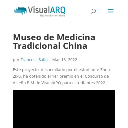
Museo de Medicina
Tradicional China
por
Francesc Salla
|
Mar 16, 2022
Este proyecto, desarrollado por el estudiante Zhen
Zixu, ha obtenido el 1er premio en el Concurso de
diseño BIM de VisualARQ para estudiantes 2022.