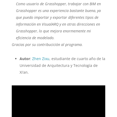
Como usuario de Grasshopper, trabajar con BIM en
Grasshopper es una experiencia bastante buena, ya
que puedo importar y exportar diferentes tipos de
información en VisualARQ y en otras direcciones en
Grasshopper, lo que mejora enormemente mi
eficiencia de modelado.
Gracias por su contribucición al programa.
Autor
:
Zhen Zixu
, estudiante de cuarto año de la
Universidad de Arquitectura y Tecnología de
Xi’an.