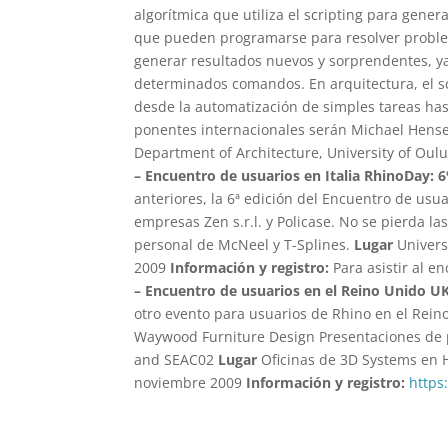
algorítmica que utiliza el scripting para gene
que pueden programarse para resolver proble
generar resultados nuevos y sorprendentes, ya
determinados comandos. En arquitectura, el scr
desde la automatización de simples tareas has
ponentes internacionales serán Michael Hense
Department of Architecture, University of Oulu
– Encuentro de usuarios en Italia RhinoDay: 6º
anteriores, la 6ª edición del Encuentro de usua
empresas Zen s.r.l. y Policase. No se pierda l
personal de McNeel y T-Splines.
Lugar
Univers
2009
Información y registro:
Para asistir al e
– Encuentro de usuarios en el Reino Unido U
otro evento para usuarios de Rhino en el Rein
Waywood Furniture Design Presentaciones de p
and SEAC02
Lugar
Oficinas de 3D Systems en 
noviembre 2009
Información y registro:
https