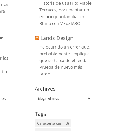
Historia de usuario: Maple
ritos
Terraces, documentar un
ara
edificio plurifamiliar en
Rhino con VisualARQ
,
Lands Design
ar
Ha ocurrido un error que,
probablemente, implique
r las
que se ha caído el feed.
Prueba de nuevo más
mbre
tarde.
o
Archives
Archives
nes
Tags
Características
(43)