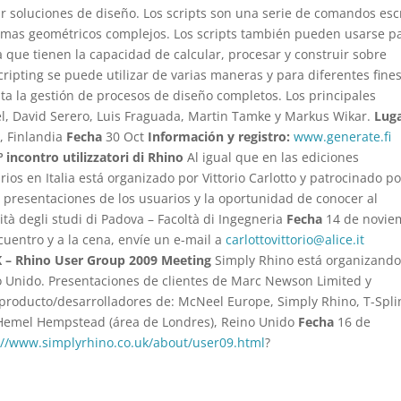
rar soluciones de diseño. Los scripts son una serie de comandos esc
mas geométricos complejos. Los scripts también pueden usarse p
 que tienen la capacidad de calcular, procesar y construir sobre
ipting se puede utilizar de varias maneras y para diferentes fines
ta la gestión de procesos de diseño completos. Los principales
l, David Serero, Luis Fraguada, Martin Tamke y Markus Wikar.
Lug
, Finlandia
Fecha
30 Oct
Información y registro:
www.generate.fi
 incontro utilizzatori di Rhino
Al igual que en las ediciones
rios en Italia está organizado por Vittorio Carlotto y patrocinado po
as presentaciones de los usuarios y la oportunidad de conocer al
ità degli studi di Padova – Facoltà di Ingegneria
Fecha
14 de novie
ncuentro y a la cena, envíe un e-mail a
carlottovittorio@alice.it
K – Rhino User Group 2009 Meeting
Simply Rhino está organizand
o Unido. Presentaciones de clientes de Marc Newson Limited y
roducto/desarrolladores de: McNeel Europe, Simply Rhino, T-Spli
Hemel Hempstead (área de Londres), Reino Unido
Fecha
16 de
://www.simplyrhino.co.uk/about/user09.html
?