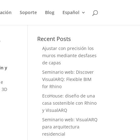
ación
Soporte
Blog
Español
e
Recent Posts
Ajustar con precisión los
muros mediante desfases
de capas
in y
Seminario web: Discover
VisualARQ: Flexible BIM
 e
for Rhino
n 3D
EcoHouse: diseño de una
casa sostenible con Rhino
y VisualARQ
Seminario web: VisualARQ
para arquitectura
residencial