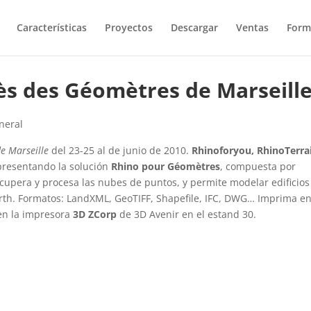
Características
Proyectos
Descargar
Ventas
Form
ès des Géomètres de Marseill
neral
e Marseille
del 23-25 al de junio de 2010.
Rhinoforyou, RhinoTerra
presentando la solución
Rhino pour Géomètres
, compuesta por
ecupera y procesa las nubes de puntos, y permite modelar edificios
arth. Formatos: LandXML, GeoTIFF, Shapefile, IFC, DWG… Imprima e
 en la impresora
3D ZCorp
de 3D Avenir en el estand 30.