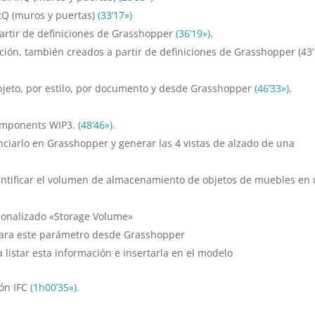
ARQ (muros y puertas)
(33’17»)
partir de definiciones de Grasshopper
(36’19»)
.
ión, también creados a partir de definiciones de Grasshopper (43’
bjeto, por estilo, por documento y desde Grasshopper
(46’33»)
.
omponents WIP3.
(48’46»).
ciarlo en Grasshopper y generar las 4 vistas de alzado de una
antificar el volumen de almacenamiento de objetos de muebles en
onalizado «Storage Volume»
 para este parámetro desde Grasshopper
 listar esta información e insertarla en el modelo
ión IFC
(1h00’35»)
.