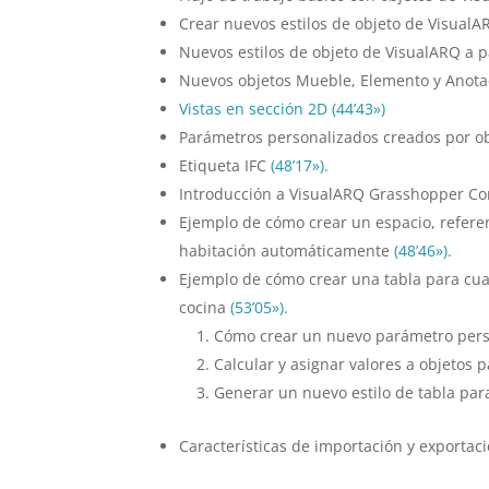
Crear nuevos estilos de objeto de Visual
Nuevos estilos de objeto de VisualARQ a 
Nuevos objetos Mueble, Elemento y Anotac
Vistas en sección 2D
(44’43»)
Parámetros personalizados creados por o
Etiqueta IFC
(48’17»).
Introducción a VisualARQ Grasshopper C
Ejemplo de cómo crear un espacio, referen
habitación automáticamente
(48’46»).
Ejemplo de cómo crear una tabla para cu
cocina
(53’05»).
Cómo crear un nuevo parámetro pers
Calcular y asignar valores a objetos
Generar un nuevo estilo de tabla para
Características de importación y exportac