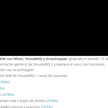
e BIM con Rhino, VisualARQ y Grasshopper
, grabado el pasado 15 d
ormación general de VisualARQ 2 y destaca el uso y las funciones
xión con Grasshopper.
ible BIM de VisualARQ + casos de usuarios.
16’06»)
.
40»)
.
no
(22’00»).
iempo real y hojas de diseño
(23’36»)
.
sualARQ (muros y puertas)
(28’53»)