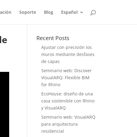
ación
Soporte
Blog
Español
le
Recent Posts
Ajustar con precisión los
muros mediante desfases
de capas
Seminario web: Discover
VisualARQ: Flexible BIM
for Rhino
EcoHouse: diseño de una
casa sostenible con Rhino
y VisualARQ
Seminario web: VisualARQ
para arquitectura
residencial