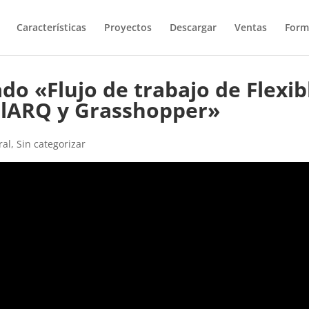
Características
Proyectos
Descargar
Ventas
Form
o «Flujo de trabajo de Flexib
alARQ y Grasshopper»
ral
,
Sin categorizar