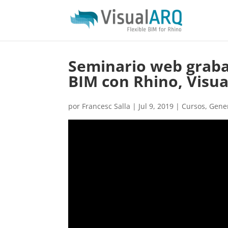
Seminario web grabad
BIM con Rhino, Visu
por
Francesc Salla
|
Jul 9, 2019
|
Cursos
,
Gene