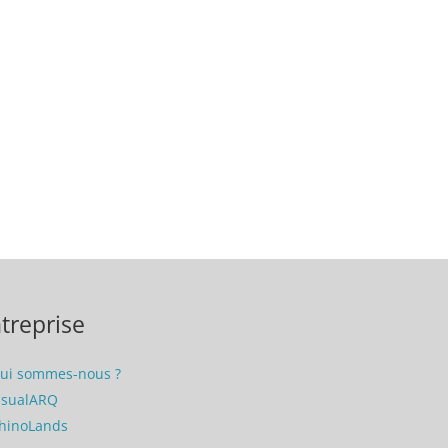
treprise
ui sommes-nous ?
isualARQ
hinoLands