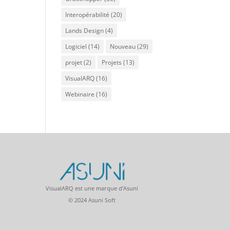
Interopérabilité
(20)
Lands Design
(4)
Logiciel
(14)
Nouveau
(29)
projet
(2)
Projets
(13)
VisualARQ
(16)
Webinaire
(16)
VisualARQ est une marque d’Asuni
© 2024 Asuni Soft