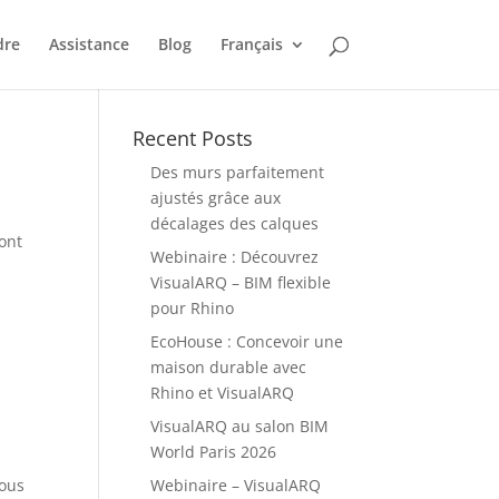
dre
Assistance
Blog
Français
Recent Posts
Des murs parfaitement
ajustés grâce aux
décalages des calques
sont
Webinaire : Découvrez
VisualARQ – BIM flexible
pour Rhino
EcoHouse : Concevoir une
maison durable avec
Rhino et VisualARQ
VisualARQ au salon BIM
World Paris 2026
vous
Webinaire – VisualARQ