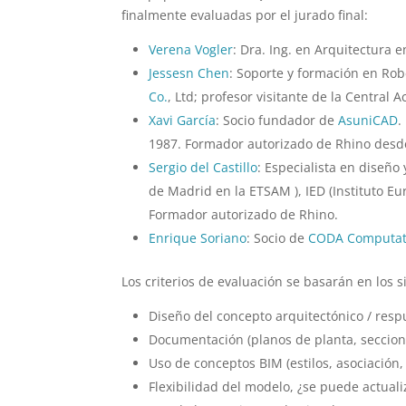
finalmente evaluadas por el jurado final:
Verena Vogler
: Dra. Ing. en Arquitectura
Jessesn Chen
: Soporte y formación en Ro
Co.
, Ltd; profesor visitante de la Central 
Xavi García
: Socio fundador de
AsuniCAD
.
1987. Formador autorizado de Rhino desd
Sergio del Castillo
: Especialista en diseñ
de Madrid en la ETSAM ), IED (Instituto E
Formador autorizado de Rhino.
Enrique Soriano
: Socio de
CODA Computati
Los criterios de evaluación se basarán en los s
Diseño del concepto arquitectónico / resp
Documentación (planos de planta, seccione
Uso de conceptos BIM (estilos, asociación,
Flexibilidad del modelo, ¿se puede actual