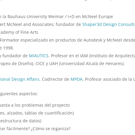
 en la Bauhaus-University Weimar / I+D en McNeel Europe
bert McNeel and Associates; fundador de
Shaper3d Design Consult
Academy of Fine Arts
 Formador especializado en productos de Autodesk y McNeel desd
e 1998.
o y fundador de
MIAUTICS
. Profesor en el IAM (Instituto de Arquitect
uropeo de Diseño), CICE y UAH (Universidad Alcalá de Henares).
onal Design Affairs
. Codirector de
MPDA
. Profesor asociado de la 
iguientes aspectos:
uesta a los problemas del proyecto
s, alzados, tablas de cuantificación)
 estructura de datos)
izar fácilmente? ¿Cómo se organiza?